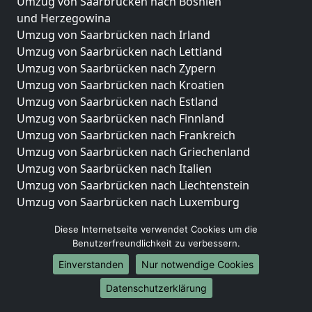
Umzug von Saarbrücken nach Bosnien
und Herzegowina
Umzug von Saarbrücken nach Irland
Umzug von Saarbrücken nach Lettland
Umzug von Saarbrücken nach Zypern
Umzug von Saarbrücken nach Kroatien
Umzug von Saarbrücken nach Estland
Umzug von Saarbrücken nach Finnland
Umzug von Saarbrücken nach Frankreich
Umzug von Saarbrücken nach Griechenland
Umzug von Saarbrücken nach Italien
Umzug von Saarbrücken nach Liechtenstein
Umzug von Saarbrücken nach Luxemburg
Umzug von Saarbrücken nach Niederlande
Diese Internetseite verwendet Cookies um die
Umzug von Saarbrücken nach Norwegen
Benutzerfreundlichkeit zu verbessern.
Umzüge-Deutschlandweit
Einverstanden
Nur notwendige Cookies
Umzug von Saarbrücken nach Berlin
Datenschutzerklärung
Umzug von Saarbrücken nach Hamburg