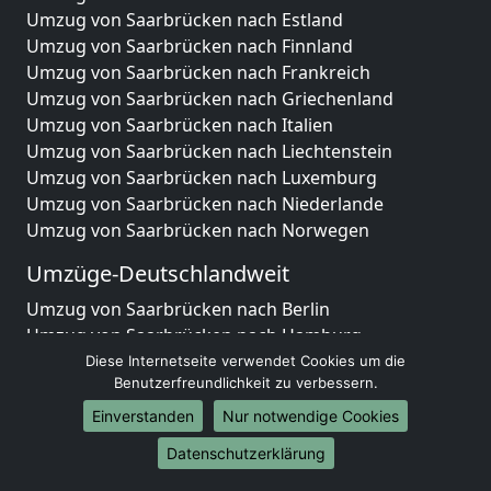
Umzug von Saarbrücken nach Estland
Umzug von Saarbrücken nach Finnland
Umzug von Saarbrücken nach Frankreich
Umzug von Saarbrücken nach Griechenland
Umzug von Saarbrücken nach Italien
Umzug von Saarbrücken nach Liechtenstein
Umzug von Saarbrücken nach Luxemburg
Umzug von Saarbrücken nach Niederlande
Umzug von Saarbrücken nach Norwegen
Umzüge-Deutschlandweit
Umzug von Saarbrücken nach Berlin
Umzug von Saarbrücken nach Hamburg
Umzug von Saarbrücken nach München
Diese Internetseite verwendet Cookies um die
Benutzerfreundlichkeit zu verbessern.
Umzug von Saarbrücken nach Köln
Umzug von Saarbrücken nach Frankfurt am Main
Einverstanden
Nur notwendige Cookies
Umzug von Saarbrücken nach Stuttgart
Datenschutzerklärung
Umzug von Saarbrücken nach Düsseldorf