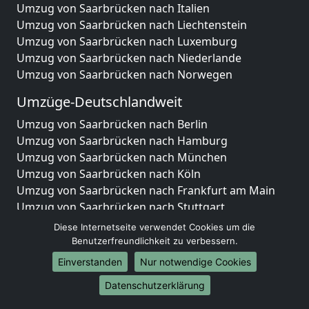
Umzug von Saarbrücken nach Italien
Umzug von Saarbrücken nach Liechtenstein
Umzug von Saarbrücken nach Luxemburg
Umzug von Saarbrücken nach Niederlande
Umzug von Saarbrücken nach Norwegen
Umzüge-Deutschlandweit
Umzug von Saarbrücken nach Berlin
Umzug von Saarbrücken nach Hamburg
Umzug von Saarbrücken nach München
Umzug von Saarbrücken nach Köln
Umzug von Saarbrücken nach Frankfurt am Main
Umzug von Saarbrücken nach Stuttgart
Umzug von Saarbrücken nach Düsseldorf
Diese Internetseite verwendet Cookies um die
Umzug von Saarbrücken nach Leipzig
Benutzerfreundlichkeit zu verbessern.
Umzug von Saarbrücken nach Dortmund
Einverstanden
Nur notwendige Cookies
Umzug von Saarbrücken nach Essen
Datenschutzerklärung
Umzug von Saarbrücken nach Bremen
Umzug von Saarbrücken nach Dresden