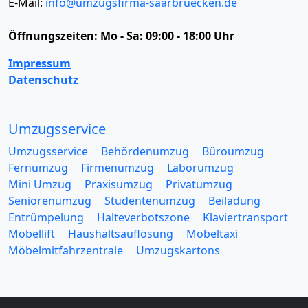
E-Mail:
info@umzugsfirma-saarbruecken.de
Öffnungszeiten:
Mo - Sa: 09:00 - 18:00 Uhr
Impressum
Datenschutz
Umzugsservice
Umzugsservice
Behördenumzug
Büroumzug
Fernumzug
Firmenumzug
Laborumzug
Mini Umzug
Praxisumzug
Privatumzug
Seniorenumzug
Studentenumzug
Beiladung
Entrümpelung
Halteverbotszone
Klaviertransport
Möbellift
Haushaltsauflösung
Möbeltaxi
Möbelmitfahrzentrale
Umzugskartons