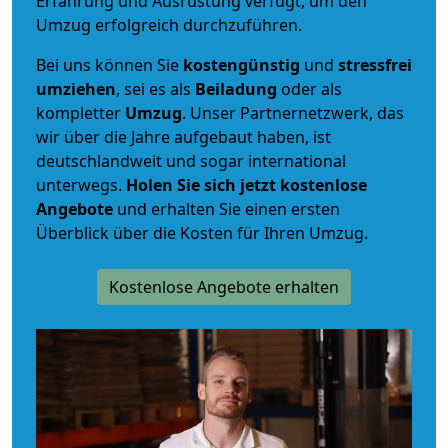
Erfahrung und Ausrüstung verfügt, um den
Umzug erfolgreich durchzuführen.
Bei uns können Sie
kostengünstig
und
stressfrei
umziehen
, sei es als
Beiladung
oder als
kompletter
Umzug
. Unser Partnernetzwerk, das
wir über die Jahre aufgebaut haben, ist
deutschlandweit und sogar international
unterwegs.
Holen Sie sich jetzt kostenlose
Angebote
und erhalten Sie einen ersten
Überblick über die Kosten für Ihren Umzug.
Kostenlose Angebote erhalten