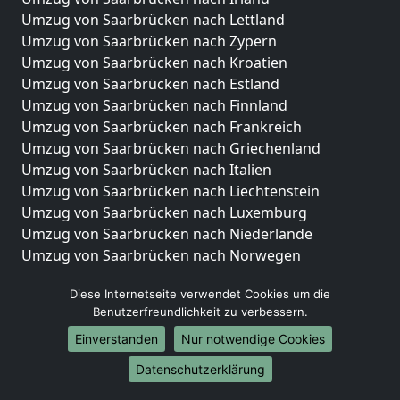
Umzug von Saarbrücken nach Lettland
Umzug von Saarbrücken nach Zypern
Umzug von Saarbrücken nach Kroatien
Umzug von Saarbrücken nach Estland
Umzug von Saarbrücken nach Finnland
Umzug von Saarbrücken nach Frankreich
Umzug von Saarbrücken nach Griechenland
Umzug von Saarbrücken nach Italien
Umzug von Saarbrücken nach Liechtenstein
Umzug von Saarbrücken nach Luxemburg
Umzug von Saarbrücken nach Niederlande
Umzug von Saarbrücken nach Norwegen
Umzüge-Deutschlandweit
Diese Internetseite verwendet Cookies um die
Benutzerfreundlichkeit zu verbessern.
Umzug von Saarbrücken nach Berlin
Umzug von Saarbrücken nach Hamburg
Einverstanden
Nur notwendige Cookies
Umzug von Saarbrücken nach München
Datenschutzerklärung
Umzug von Saarbrücken nach Köln