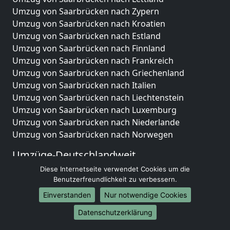
Umzug von Saarbrücken nach Zypern
Umzug von Saarbrücken nach Kroatien
Umzug von Saarbrücken nach Estland
Umzug von Saarbrücken nach Finnland
Umzug von Saarbrücken nach Frankreich
Umzug von Saarbrücken nach Griechenland
Umzug von Saarbrücken nach Italien
Umzug von Saarbrücken nach Liechtenstein
Umzug von Saarbrücken nach Luxemburg
Umzug von Saarbrücken nach Niederlande
Umzug von Saarbrücken nach Norwegen
Umzüge-Deutschlandweit
Diese Internetseite verwendet Cookies um die
Umzug von Saarbrücken nach Berlin
Benutzerfreundlichkeit zu verbessern.
Umzug von Saarbrücken nach Hamburg
Umzug von Saarbrücken nach München
Einverstanden
Nur notwendige Cookies
Umzug von Saarbrücken nach Köln
Datenschutzerklärung
Umzug von Saarbrücken nach Frankfurt am Main