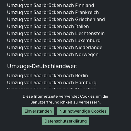
Umzug von Saarbrücken nach Finnland
Umzug von Saarbrücken nach Frankreich
Umzug von Saarbrücken nach Griechenland
Umzug von Saarbrücken nach Italien
Umzug von Saarbrücken nach Liechtenstein
Umzug von Saarbrücken nach Luxemburg
Umzug von Saarbrücken nach Niederlande
Umzug von Saarbrücken nach Norwegen
Umzüge-Deutschlandweit
Umzug von Saarbrücken nach Berlin
Umzug von Saarbrücken nach Hamburg
Umzug von Saarbrücken nach München
Umzug von Saarbrücken nach Köln
Diese Internetseite verwendet Cookies um die
Benutzerfreundlichkeit zu verbessern.
Umzug von Saarbrücken nach Frankfurt am Main
Umzug von Saarbrücken nach Stuttgart
Einverstanden
Nur notwendige Cookies
Umzug von Saarbrücken nach Düsseldorf
Datenschutzerklärung
Umzug von Saarbrücken nach Leipzig