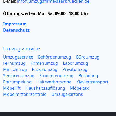
E-Mail:
info@umzugsfirma-saarbruecken.de
Öffnungszeiten:
Mo - Sa: 09:00 - 18:00 Uhr
Impressum
Datenschutz
Umzugsservice
Umzugsservice
Behördenumzug
Büroumzug
Fernumzug
Firmenumzug
Laborumzug
Mini Umzug
Praxisumzug
Privatumzug
Seniorenumzug
Studentenumzug
Beiladung
Entrümpelung
Halteverbotszone
Klaviertransport
Möbellift
Haushaltsauflösung
Möbeltaxi
Möbelmitfahrzentrale
Umzugskartons