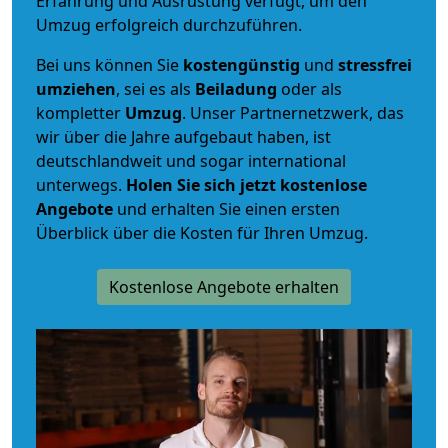
Erfahrung und Ausrüstung verfügt, um den
Umzug erfolgreich durchzuführen.
Bei uns können Sie
kostengünstig
und
stressfrei
umziehen
, sei es als
Beiladung
oder als
kompletter
Umzug
. Unser Partnernetzwerk, das
wir über die Jahre aufgebaut haben, ist
deutschlandweit und sogar international
unterwegs.
Holen Sie sich jetzt kostenlose
Angebote
und erhalten Sie einen ersten
Überblick über die Kosten für Ihren Umzug.
Kostenlose Angebote erhalten