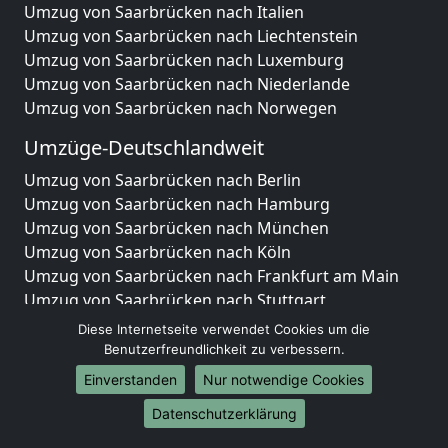
Umzug von Saarbrücken nach Italien
Umzug von Saarbrücken nach Liechtenstein
Umzug von Saarbrücken nach Luxemburg
Umzug von Saarbrücken nach Niederlande
Umzug von Saarbrücken nach Norwegen
Umzüge-Deutschlandweit
Umzug von Saarbrücken nach Berlin
Umzug von Saarbrücken nach Hamburg
Umzug von Saarbrücken nach München
Umzug von Saarbrücken nach Köln
Umzug von Saarbrücken nach Frankfurt am Main
Umzug von Saarbrücken nach Stuttgart
Umzug von Saarbrücken nach Düsseldorf
Diese Internetseite verwendet Cookies um die
Umzug von Saarbrücken nach Leipzig
Benutzerfreundlichkeit zu verbessern.
Umzug von Saarbrücken nach Dortmund
Einverstanden
Nur notwendige Cookies
Umzug von Saarbrücken nach Essen
Datenschutzerklärung
Umzug von Saarbrücken nach Bremen
Umzug von Saarbrücken nach Dresden