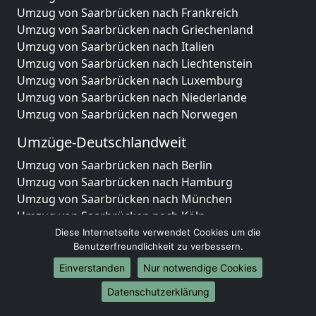
Umzug von Saarbrücken nach Frankreich
Umzug von Saarbrücken nach Griechenland
Umzug von Saarbrücken nach Italien
Umzug von Saarbrücken nach Liechtenstein
Umzug von Saarbrücken nach Luxemburg
Umzug von Saarbrücken nach Niederlande
Umzug von Saarbrücken nach Norwegen
Umzüge-Deutschlandweit
Umzug von Saarbrücken nach Berlin
Umzug von Saarbrücken nach Hamburg
Umzug von Saarbrücken nach München
Umzug von Saarbrücken nach Köln
Umzug von Saarbrücken nach Frankfurt am Main
Diese Internetseite verwendet Cookies um die
Benutzerfreundlichkeit zu verbessern.
Umzug von Saarbrücken nach Stuttgart
Umzug von Saarbrücken nach Düsseldorf
Einverstanden
Nur notwendige Cookies
Umzug von Saarbrücken nach Leipzig
Datenschutzerklärung
Umzug von Saarbrücken nach Dortmund