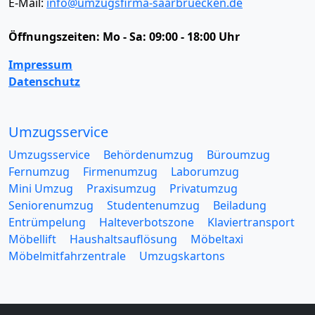
E-Mail:
info@umzugsfirma-saarbruecken.de
Öffnungszeiten:
Mo - Sa: 09:00 - 18:00 Uhr
Impressum
Datenschutz
Umzugsservice
Umzugsservice
Behördenumzug
Büroumzug
Fernumzug
Firmenumzug
Laborumzug
Mini Umzug
Praxisumzug
Privatumzug
Seniorenumzug
Studentenumzug
Beiladung
Entrümpelung
Halteverbotszone
Klaviertransport
Möbellift
Haushaltsauflösung
Möbeltaxi
Möbelmitfahrzentrale
Umzugskartons