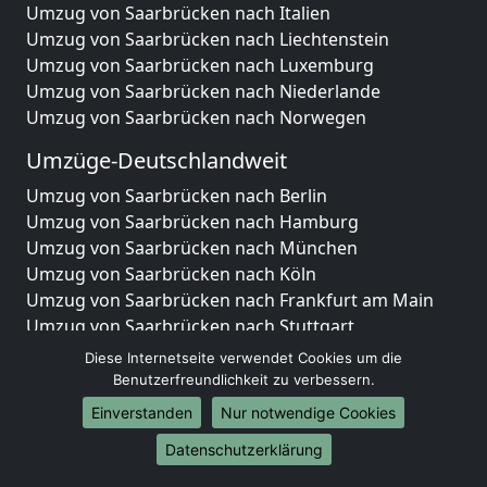
Umzug von Saarbrücken nach Italien
Umzug von Saarbrücken nach Liechtenstein
Umzug von Saarbrücken nach Luxemburg
Umzug von Saarbrücken nach Niederlande
Umzug von Saarbrücken nach Norwegen
Umzüge-Deutschlandweit
Umzug von Saarbrücken nach Berlin
Umzug von Saarbrücken nach Hamburg
Umzug von Saarbrücken nach München
Umzug von Saarbrücken nach Köln
Umzug von Saarbrücken nach Frankfurt am Main
Umzug von Saarbrücken nach Stuttgart
Umzug von Saarbrücken nach Düsseldorf
Diese Internetseite verwendet Cookies um die
Umzug von Saarbrücken nach Leipzig
Benutzerfreundlichkeit zu verbessern.
Umzug von Saarbrücken nach Dortmund
Einverstanden
Nur notwendige Cookies
Umzug von Saarbrücken nach Essen
Datenschutzerklärung
Umzug von Saarbrücken nach Bremen
Umzug von Saarbrücken nach Dresden