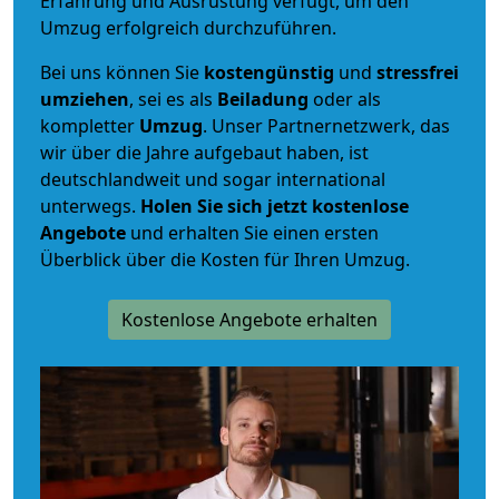
Erfahrung und Ausrüstung verfügt, um den
Umzug erfolgreich durchzuführen.
Bei uns können Sie
kostengünstig
und
stressfrei
umziehen
, sei es als
Beiladung
oder als
kompletter
Umzug
. Unser Partnernetzwerk, das
wir über die Jahre aufgebaut haben, ist
deutschlandweit und sogar international
unterwegs.
Holen Sie sich jetzt kostenlose
Angebote
und erhalten Sie einen ersten
Überblick über die Kosten für Ihren Umzug.
Kostenlose Angebote erhalten