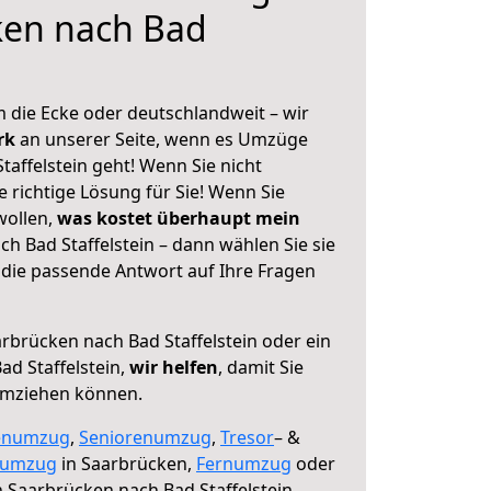
ken nach Bad
 die Ecke oder deutschlandweit – wir
erk
an unserer Seite, wenn es Umzüge
affelstein geht! Wenn Sie nicht
e richtige Lösung für Sie! Wenn Sie
wollen,
was kostet überhaupt mein
h Bad Staffelstein – dann wählen Sie sie
die passende Antwort auf Ihre Fragen
rbrücken nach Bad Staffelstein oder ein
d Staffelstein,
wir helfen
, damit Sie
umziehen können.
enumzug
,
Seniorenumzug
,
Tresor
– &
numzug
in Saarbrücken,
Fernumzug
oder
 Saarbrücken nach Bad Staffelstein.