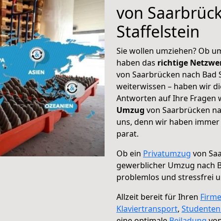
von Saarbrüc
Staffelstein
Sie wollen umziehen? Ob um
haben das
richtige Netzw
von Saarbrücken nach Bad St
weiterwissen – haben wir di
Antworten auf Ihre Fragen 
Umzug
von Saarbrücken nac
uns, denn wir haben immer 
parat.
Ob ein
Privatumzug
von Saa
gewerblicher Umzug nach Ba
problemlos und stressfrei 
Allzeit bereit für Ihren
Firm
Klaviertransport
,
Studente
eine optimale
Beiladung
von